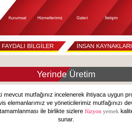
Kurumsal
Hizmetlerimiz
Galeri
İletişim
FAYDALI BİLGİLER
İNSAN KAYNAKLARI
Yerinde Üretim
i mevcut mutfağınız incelenerek ihtiyaca uygun proje 
vis elemanlarımız ve yöneticilerimiz mutfağınızı de
tamamlanması ile birlikte sizlere
füzyon
yemek
kali
sunar.